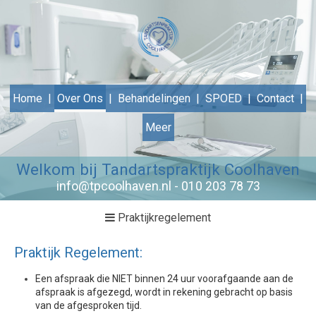
Home
Over Ons
Behandelingen
SPOED
Contact
Meer
Welkom bij Tandartspraktijk
Coolhaven
info@tpcoolhaven.nl - 010 203 78 73
Praktijkregelement
Praktijk Regelement:
Een afspraak die NIET binnen 24 uur voorafgaande aan de
afspraak is afgezegd, wordt in rekening gebracht op basis
van de afgesproken tijd.